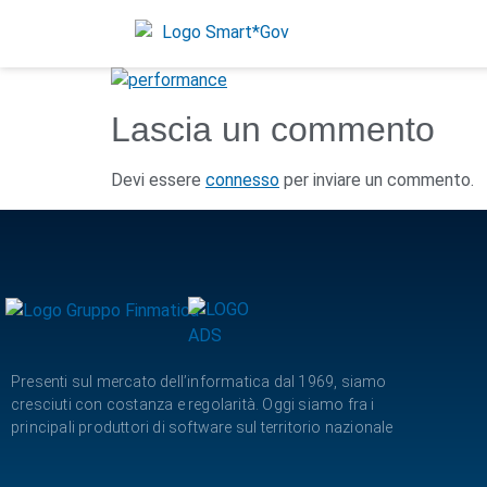
Lascia un commento
Devi essere
connesso
per inviare un commento.
Presenti sul mercato dell’informatica dal 1969, siamo
cresciuti con costanza e regolarità. Oggi siamo fra i
principali produttori di software sul territorio nazionale