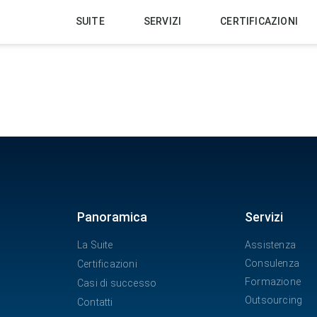
SUITE
SERVIZI
CERTIFICAZIONI
Panoramica
Servizi
La Suite
Assistenza
Consulenza
Certificazioni
Formazione
Casi di successo
Outsourcing
Contatti