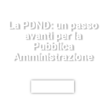
La PDND: un passo
avanti per la
Pubblica
Amministrazione​
Cos’è la PDND e quali vantaggi comporta?
SCOPRI DI PIÙ