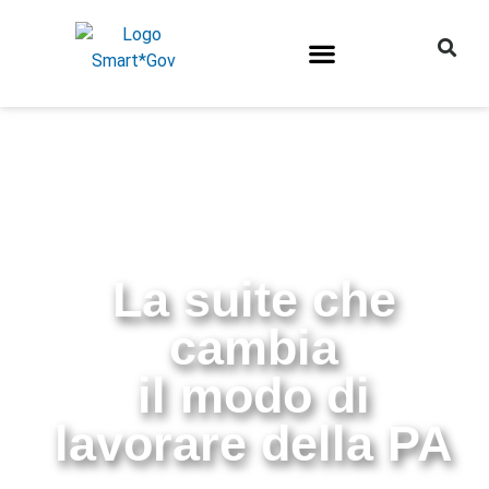
La suite che
cambia
il modo di
lavorare della PA