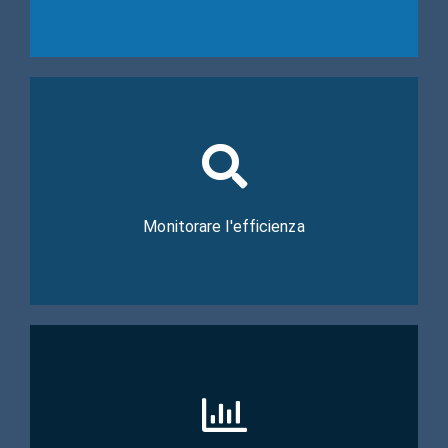
Scopri la soluzione
*Affari Generali
Monitorare l'efficienza
Scopri la soluzione
*Bilancio