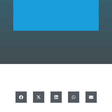
linea con le indicazioni di AGID
tutti accessibili dal sito istituzionale dell’Ente e in
ADS ha realizzato una serie completa di portali,